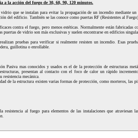
ia a la acción del fuego de 30, 60, 90, 120 minutos.
vidrio que se instalan para evitar la propagación de un incendio mediante u
ción del edificio. También se las conoce como puertas RF (Resistentes al Fuego)
ficaces contra el fuego, pero menos estéticas. Normalmente están fabricadas c
as puertas de vidrio son más exclusivas y suelen encontrarse en edificios singula
 realizan pruebas para verificar si realmente resisten un incendio. Esas prueba
dera, guillotina o enrollable.
ón Pasiva mas conocidos y usados es el de la protección de estructuras metál
 estructuras, presentan al contacto con el foco de calor un rápido incremen
u resistencia mecánica.
lidad de la estructura existen varias formas de protección, como morteros, las pi
a resistencia al fuego para elementos de las instalaciones que atraviesan la
ón.