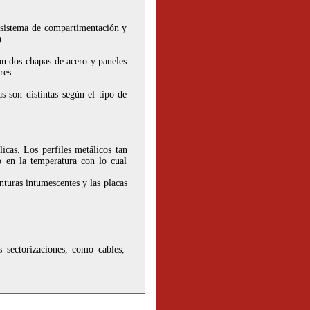
n sistema de compartimentación y
.
on dos chapas de acero y paneles
res.
s son distintas según el tipo de
icas. Los perfiles metálicos tan
to en la temperatura con lo cual
nturas intumescentes y las placas
s sectorizaciones, como cables,