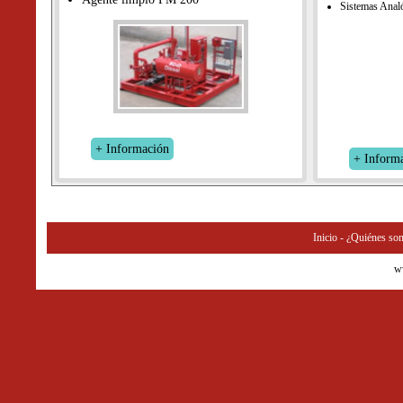
Sistemas Analó
+ Información
+ Inform
Inicio
-
¿Quiénes so
w